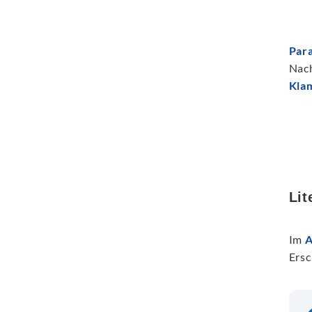
Par
Nach
Kla
Lit
Im
A
Ersc