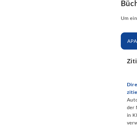
Büch
Um ein
APA
Zit
Dire
ziti
Auto
der 
in K
ver