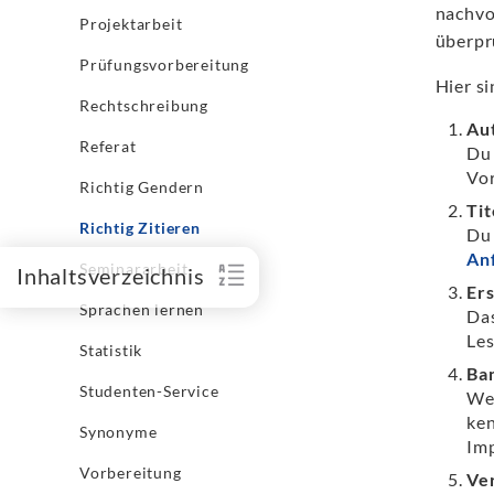
nachvo
Projektarbeit
überpr
Prüfungsvorbereitung
Hier s
Rechtschreibung
Au
Referat
Du 
Vor
Richtig Gendern
Tit
Richtig Zitieren
Du 
An
Seminararbeit
Inhaltsverzeichnis
Er
Sprachen lernen
Das
Les
Statistik
Ba
Studenten-Service
Wen
ken
Synonyme
Imp
Vorbereitung
Ve