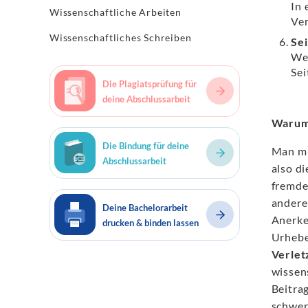
In 
Wissenschaftliche Arbeiten
Ver
Wissenschaftliches Schreiben
Sei
Wen
Sei
Die Plagiatsprüfung für
deine Abschlussarbeit
Warum 
Die Bindung für deine
Man mu
Abschlussarbeit
also d
fremde
andere
Deine Bachelorarbeit
Anerke
drucken & binden lassen
Urhebe
Verlet
wissens
Beitrag
schwer