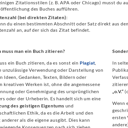
einigen Zitationsstilen (z. B. APA oder Chicago) musst du 
öffentlichung des Buches aufführen.
tenzahl (bei direkten Zitaten)
:
n du einen bestimmten Abschnitt oder Satz direkt aus dem 
tenzahl an, auf der sich das Zitat befindet.
muss man ein Buch zitieren?
Sonder
ss ein Buch zitieren, da es sonst ein
Plagiat
,
In selt
ie unzulässige Verwendung oder Darstellung von
Publik
n Ideen, Gedanken, Texten, Bildern oder
Verfas
n kreativen Werken ist, ohne die angemessene
zitiere
nnung oder Genehmigung des ursprünglichen
„o.V.“
(
rs oder der Urheberin. Es handelt sich um eine
Wenn e
zung des geistigen Eigentums
und
geschr
chaftlichen Ethik, da es die Arbeit und den
ersten 
 anderer als die eigene ausgibt. Dies kann
andere)
wiegende Konsequenzen nach sich ziehen.