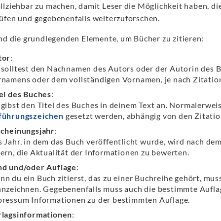
llziehbar zu machen, damit Leser die Möglichkeit haben, d
üfen und gegebenenfalls weiterzuforschen.
ind die grundlegenden Elemente, um Bücher zu zitieren:
tor
:
solltest den Nachnamen des Autors oder der Autorin des Bu
namens oder dem vollständigen Vornamen, je nach Zitation
el des Buches
:
gibst den Titel des Buches in deinem Text an. Normalerweise 
führungszeichen
gesetzt werden, abhängig von den Zitation
scheinungsjahr
:
 Jahr, in dem das Buch veröffentlicht wurde, wird nach dem
ern, die Aktualität der Informationen zu bewerten.
nd und/oder Auflage
:
n du ein Buch zitierst, das zu einer Buchreihe gehört, mus
nzeichnen. Gegebenenfalls muss auch die bestimmte Aufla
ressum Informationen zu der bestimmten Auflage.
rlagsinformationen
: