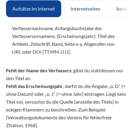
Aufsätze im Internet
Internetseiten
Social M
Verfassernachname, Anfangsbuchstabe des
Verfasservornamens. (Erscheinungsjahr). Titel des
Artikels.
Zeitschrift
, Band, Seite x-y. Abgerufen von
URL oder DOI [TT.MM.JJJJ].
Fehlt der Name des Verfassers
, gibst du stattdessen nur
den Titel an.
Fehlt das Erscheinungsjahr
, darfst du die Angabe „o. D.“ (=
ohne Datum) oder „o. J.“ (= ohne Jahr) eintragen. Liegt kein
Titel vor, versuchst du die Quelle (anstelle des Titels) in
eckigen Klammern zu beschreiben. Zum Beispiel:
[Verwaltungsdokumente des Vereins für fehlerfreie
Zitation, 1968].