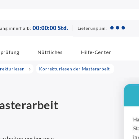
00
:
00
:
00
Std.
Lieferung am:
lung innerhalb:
sprüfung
Nützliches
Hilfe-Center
rrekturlesen
Korrekturlesen der Masterarbeit
asterarbeit
t
rarbeiten verbessern