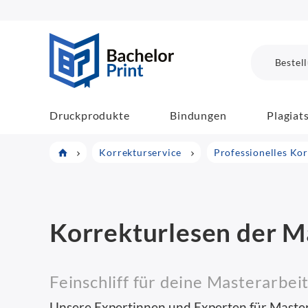
BachelorPrint
Bestel
Druckprodukte
Bindungen
Plagiat
Korrekturservice
Professionelles Ko
Korrekturlesen der M
Feinschliff für deine Masterarbei
Unsere Expertinnen und Experten für Maste