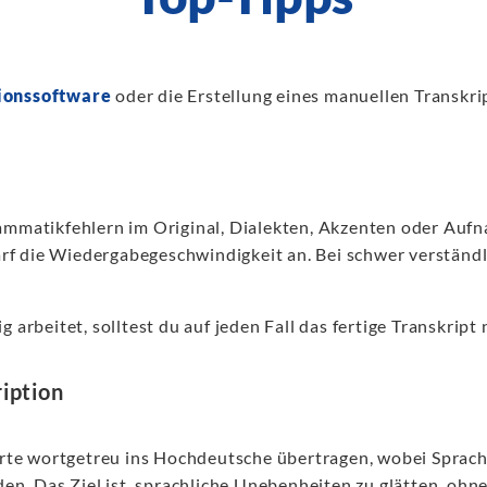
ionssoftware
oder die Erstellung eines manuellen Transkri
mmatikfehlern im Original, Dialekten, Akzenten oder Auf
rf die Wiedergabegeschwindigkeit an. Bei schwer verständl
g arbeitet, solltest du auf jeden Fall das fertige Transkript
iption
te wortgetreu ins Hochdeutsche übertragen, wobei Sprach
n. Das Ziel ist, sprachliche Unebenheiten zu glätten, ohn