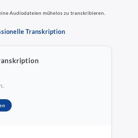
deine Audiodateien mühelos zu transkribieren.
sionelle Transkription
ranskription
n.
ten