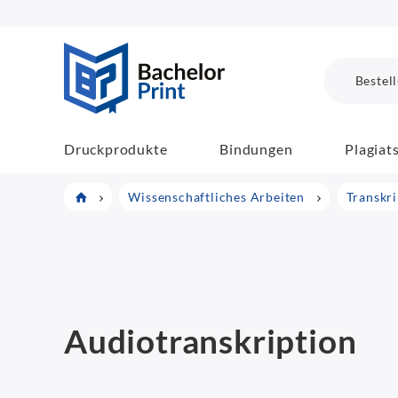
BachelorPrint
Bestel
Druckprodukte
Bindungen
Plagiat
Wissenschaftliches Arbeiten
Transkr
Audiotranskription