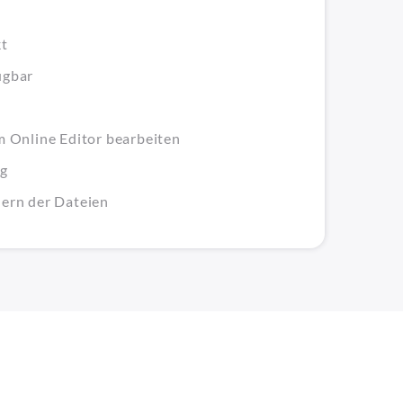
kt
ügbar
im Online Editor bearbeiten
ig
hern der Dateien