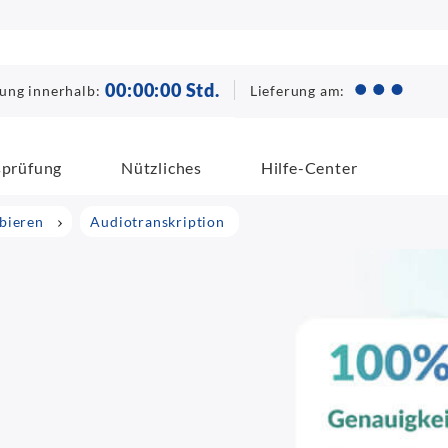
00
:
00
:
00
Std.
Lieferung am:
lung innerhalb:
sprüfung
Nützliches
Hilfe-Center
ibieren
Audiotranskription