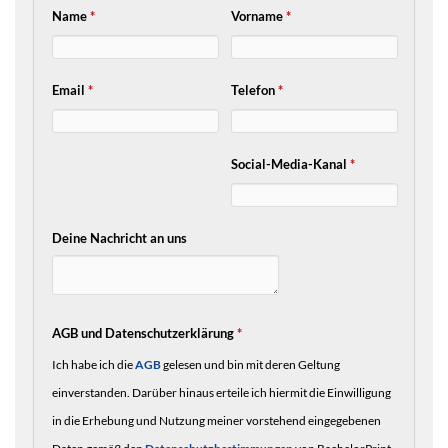
Name
*
Vorname
*
Email
*
Telefon
*
Social-Media-Kanal
*
Deine Nachricht an uns
AGB und Datenschutzerklärung
*
Ich habe ich die
AGB
gelesen und bin mit deren Geltung
einverstanden. Darüber hinaus erteile ich hiermit die Einwilligung
in die Erhebung und Nutzung meiner vorstehend eingegebenen
Daten gemäß den
Datenschutzbestimmungen
von BachelorPrint.