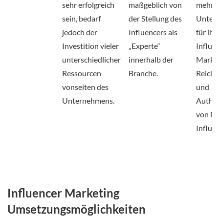
sehr erfolgreich
maßgeblich von
mehr
sein, bedarf
der Stellung des
Unter
jedoch der
Influencers als
für ihr
Investition vieler
„Experte“
Influe
unterschiedlicher
innerhalb der
Market
Ressourcen
Branche.
Reichw
vonseiten des
und
Unternehmens.
Authen
von Mi
Influe
Influencer Marketing
Umsetzungsmöglichkeiten