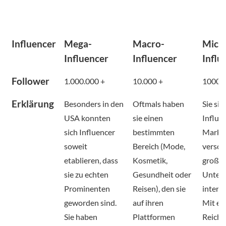
Influencer
Mega-
Macro-
Micr
Influencer
Influencer
Influ
Follower
1.000.000 +
10.000 +
1000 
Erklärung
Besonders in den
Oftmals haben
Sie sin
USA konnten
sie einen
Influe
sich Influencer
bestimmten
Marke
soweit
Bereich (Mode,
versch
etablieren, dass
Kosmetik,
großer
sie zu echten
Gesundheit oder
Unter
Prominenten
Reisen), den sie
intere
geworden sind.
auf ihren
Mit ei
Sie haben
Plattformen
Reichw