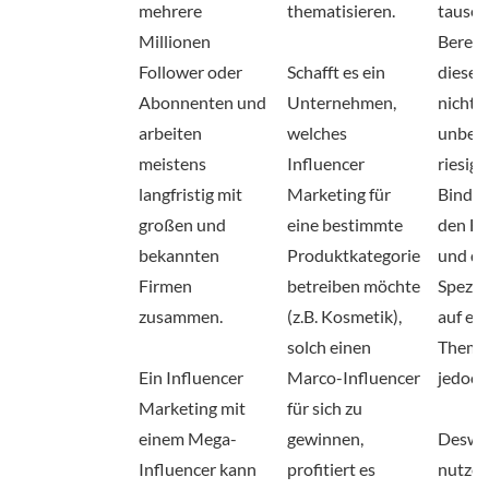
mehrere
thematisieren.
tausen
Millionen
Bereich
Follower oder
Schafft es ein
diese 
Abonnenten und
Unternehmen,
nicht
arbeiten
welches
unbed
meistens
Influencer
riesig, 
langfristig mit
Marketing für
Bindun
großen und
eine bestimmte
den Fo
bekannten
Produktkategorie
und di
Firmen
betreiben möchte
Spezia
zusammen.
(z.B. Kosmetik),
auf ein
solch einen
Theme
Ein Influencer
Marco-Influencer
jedoch
Marketing mit
für sich zu
einem Mega-
gewinnen,
Deswe
Influencer kann
profitiert es
nutze