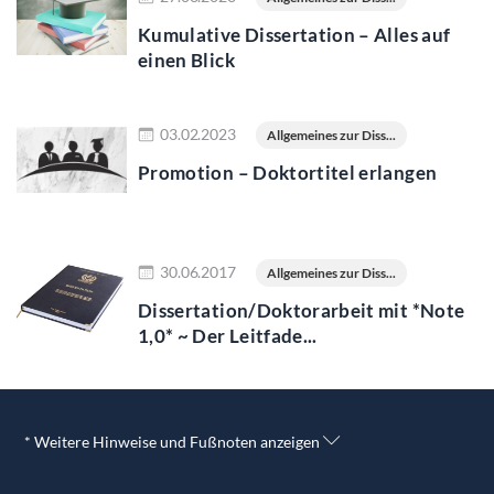
Kumulative Dissertation – Alles auf
einen Blick
Jetzt lesen
03.02.2023
Allgemeines zur Diss...
Promotion – Doktortitel erlangen
Jetzt lesen
30.06.2017
Allgemeines zur Diss...
Dissertation/Doktorarbeit mit *Note
1,0* ~ Der Leitfade...
* Weitere Hinweise und Fußnoten anzeigen