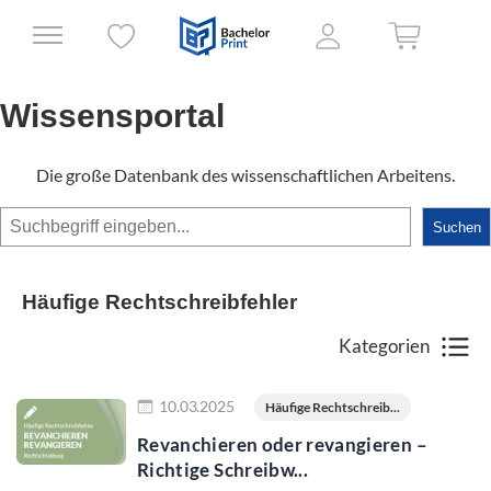
Wissensportal
Die große Datenbank des wissenschaftlichen Arbeitens.
Suchen
Suchen
Häufige Rechtschreibfehler
Kategorien
Jetzt lesen
10.03.2025
Häufige Rechtschreib...
Revanchieren oder revangieren –
Richtige Schreibw...