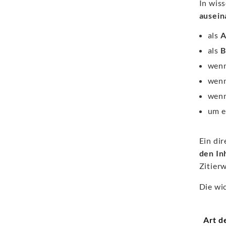
In wiss
ausein
als
A
als
B
wenn
wenn
wenn
um e
Ein dir
den In
Zitier
Die wi
Art d