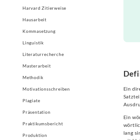
Harvard Zitierweise
Hausarbeit
Kommasetzung
Linguistik
Literaturrecherche
Masterarbeit
Defi
Methodik
Ein dir
Motivationsschreiben
Satzte
Plagiate
Ausdru
Präsentation
Ein wö
Praktikumsbericht
wörtlic
lang s
Produktion