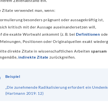
einerem Zeilenabstand ein.
e Zitate verwendet man, wenn:
Formulierung besonders prägnant oder aussagekräftig ist,
sich kritisch mit der Aussage auseinandersetzen will,
uf die exakte Wortwahl ankommt (z. B. bei
Definitionen
oder
Meinungen, Positionen oder Originalquellen exakt wieder
llte direkte Zitate in wissenschaftlichen Arbeiten
sparsam
nngemäße,
indirekte Zitate
zurückgreifen.
Beispiel
„Die zunehmende Radikalisierung erfordert ein Umdenke
(Hartmann 2019: 12)