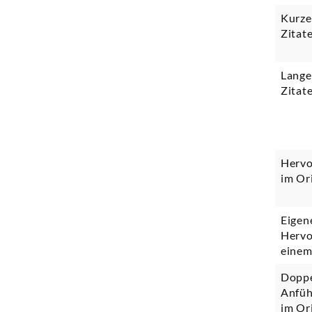
Kurze
Zitat
Lange
Zitat
Herv
im Or
Eigen
Hervo
einem
Doppe
Anfüh
im Or