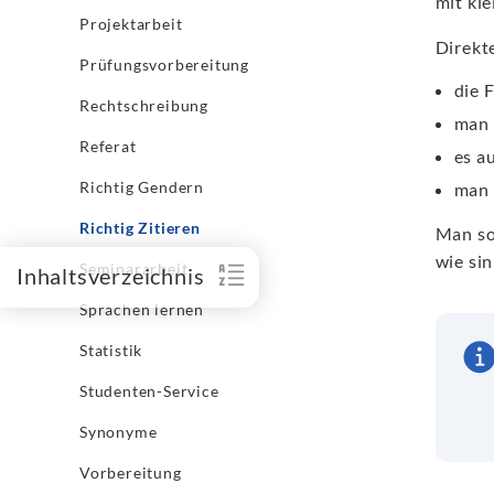
mit kl
Projektarbeit
Direkt
Prüfungsvorbereitung
die 
Rechtschreibung
man 
Referat
es a
Richtig Gendern
man 
Richtig Zitieren
Man so
wie si
Seminararbeit
Inhaltsverzeichnis
Sprachen lernen
Statistik
Studenten-Service
Synonyme
Vorbereitung