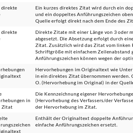
 direkte
Ein kurzes direktes Zitat wird durch ein 
e
und ein doppeltes Anführungszeichen oben
Quelle erfolgt direkt nach dem Ende des Zit
 direkte
Direkte Zitate mit einer Länge von 3 oder 
e
abgesetzt. Die Absetzung erfolgt durch ein
Zitat. Zusätzlich wird das Zitat vom linken
Schriftgröße mit einfachem Zeilenabstand 
Anführungszeichen können wegen der optis
orhebungen
Hervorhebungen im Originaltext wie Unter
iginaltext
in ein direktes Zitat übernommen werden. 
O. (Hervorhebung im Original) in der Quel
e
Die Kennzeichnung eigener Hervorhebungen 
rhebungen in
(Hervorhebung des Verfassers/der Verfasse
 Zitat
der Hervorhebung im Zitat.
lte
Enthält der Originaltext doppelte Anführun
rungszeichen
einfache Anführungszeichen ersetzt.
iginaltext