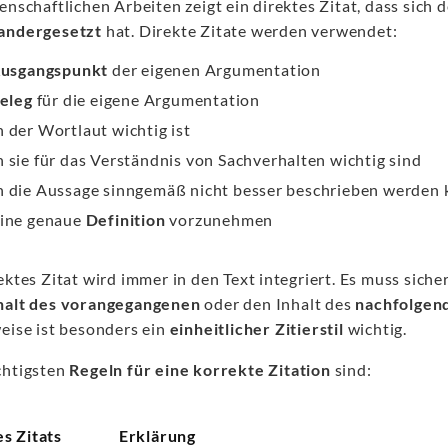
enschaftlichen Arbeiten zeigt ein direktes Zitat, dass sich 
andergesetzt
hat. Direkte Zitate werden verwendet:
usgangspunkt
der eigenen Argumentation
eleg
für die eigene Argumentation
 der Wortlaut wichtig ist
 sie für das Verständnis von Sachverhalten wichtig sind
 die Aussage sinngemäß nicht besser beschrieben werden
ine genaue
Definition
vorzunehmen
ektes Zitat wird immer in den Text integriert. Es muss siche
halt des vorangegangenen
oder den Inhalt des
nachfolgen
weise ist besonders ein
einheitlicher Zitierstil
wichtig.
chtigsten
Regeln für eine korrekte Zitation
sind:
es Zitats
Erklärung