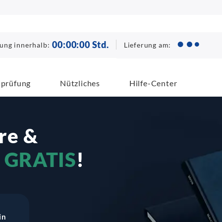
00
:
00
:
00
Std.
Lieferung am:
lung innerhalb:
sprüfung
Nützliches
Hilfe-Center
re &
r
GRATIS
!
in