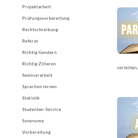
Projektarbeit
Jetzt les
Prüfungsvorbereitung
Rechtschreibung
Referat
Richtig Gendern
Richtig Zitieren
verleihen.
Seminararbeit
Sprachen lernen
Statistik
Jetzt les
Studenten-Service
Synonyme
Vorbereitung