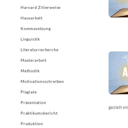
Harvard Zitierweise
Hausarbeit
Kommasetzung
Linguistik
Literaturrecherche
Jetzt les
Masterarbeit
Methodik
Motivationsschreiben
Plagiate
Präsentation
gezielt ei
Praktikumsbericht
Produktion