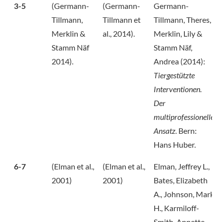
3-5
(Germann-
(Germann-
Germann-
Tillmann,
Tillmann et
Tillmann, Theres,
Merklin &
al., 2014).
Merklin, Lily &
Stamm Näf
Stamm Näf,
2014).
Andrea (2014):
Tiergestützte
Interventionen.
Der
multiprofessionelle
Ansatz.
Bern:
Hans Huber.
6-7
(Elman et al.,
(Elman et al.,
Elman, Jeffrey L.,
2001)
2001)
Bates, Elizabeth
A., Johnson, Mark
H., Karmiloff-
Smith, Annette,