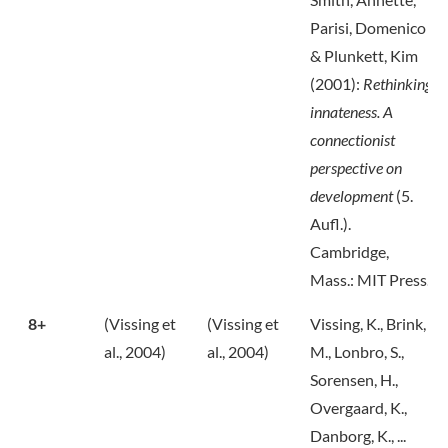
Parisi, Domenico
& Plunkett, Kim
(2001):
Rethinking
innateness. A
connectionist
perspective on
development
(5.
Aufl.).
Cambridge,
Mass.: MIT Press.
8+
(Vissing et
(Vissing et
Vissing, K., Brink,
al., 2004)
al., 2004)
M., Lonbro, S.,
Sorensen, H.,
Overgaard, K.,
Danborg, K., ...