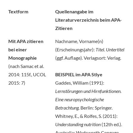
Textform
Quellenangabe im
Literaturverzeichnis beim APA-
Zitieren
Mit APA zitieren
Nachname, Vorname(n)
bei einer
(Erscheinungsjahr):
Titel. Untertitel
Monographie
(ggf. Auflage). Verlagsort: Verlag.
(nach Samac et al.
2014: 115f., UCOL
BEISPIEL im APA Stlye
2015: 7)
Gaddes, William (1991):
Lernstörungen und Hirnfunktionen.
Eine neuropsychologische
Betrachtung
. Berlin: Springer.
Whitney, E., & Rolfes, S. (2011):
Understanding nutrition
(12th ed.).
Australia: Wadsworth Cengage