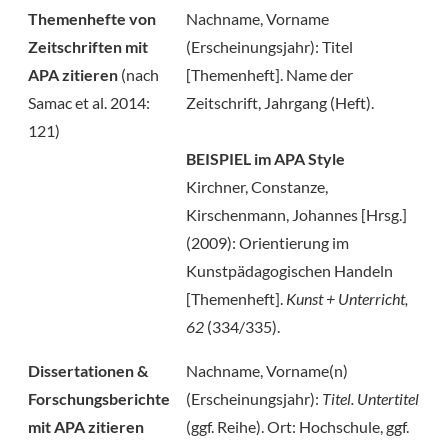
Themenhefte von
Nachname, Vorname
Zeitschriften mit
(Erscheinungsjahr): Titel
APA zitieren
(nach
[Themenheft]. Name der
Samac et al. 2014:
Zeitschrift, Jahrgang (Heft).
121)
BEISPIEL im APA Style
Kirchner, Constanze,
Kirschenmann, Johannes [Hrsg.]
(2009): Orientierung im
Kunstpädagogischen Handeln
[Themenheft].
Kunst + Unterricht,
62
(334/335).
Dissertationen &
Nachname, Vorname(n)
Forschungsberichte
(Erscheinungsjahr):
Titel. Untertitel
mit APA zitieren
(ggf. Reihe). Ort: Hochschule, ggf.