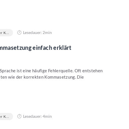
Lesedauer: 2min
r K...
masetzung einfach erklärt
prache ist eine häufige Fehlerquelle. Oft entstehen
eiten wie der korrekten Kommasetzung. Die
Lesedauer: 4min
r K...