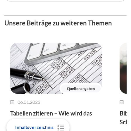
Unsere Beiträge zu weiteren Themen
Quellenangaben
06.01.2023
0
Tabellen zitieren – Wie wird das
Bibe
gemacht?
Schr
Inhaltsverzeichnis