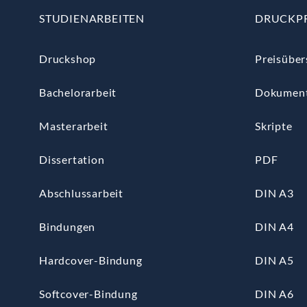
STUDIENARBEITEN
DRUCKP
Druckshop
Preisüber
Bachelorarbeit
Dokumen
Masterarbeit
Skripte
Dissertation
PDF
Abschlussarbeit
DIN A3
Bindungen
DIN A4
Hardcover-Bindung
DIN A5
Softcover-Bindung
DIN A6