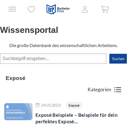
Wissensportal
Die große Datenbank des wissenschaftlichen Arbeitens.
Suchen
Suchen
Exposé
Kategorien
Jetzt lesen
24.01.2023
Exposé
Exposé Beispiele – Beispiele für dein
perfektes Exposé...