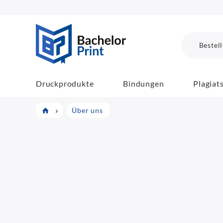
BachelorPrint
Bestel
Druckprodukte
Bindungen
Plagiat
Über uns