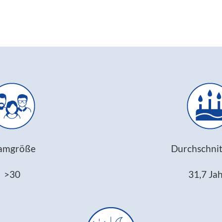
amgröße
Durchschnitt
>30
31,7 Ja