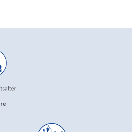
s­alter
hre