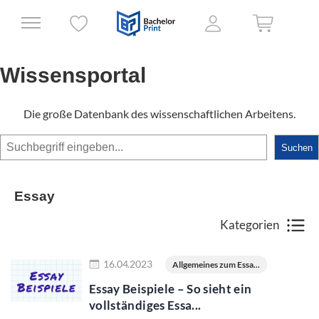
Wissensportal
Die große Datenbank des wissenschaftlichen Arbeitens.
Suchen
Suchen
Essay
Kategorien
Jetzt lesen
16.04.2023
Allgemeines zum Essa...
Essay Beispiele – So sieht ein
vollständiges Essa...