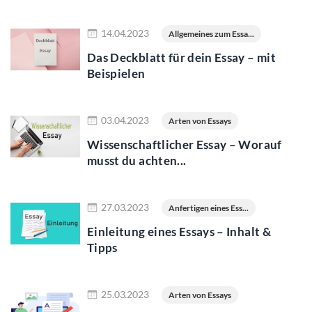
Jetzt lesen
14.04.2023
Allgemeines zum Essa...
Das Deckblatt für dein Essay – mit
Beispielen
Jetzt lesen
03.04.2023
Arten von Essays
Wissenschaftlicher Essay – Worauf
musst du achten...
Jetzt lesen
27.03.2023
Anfertigen eines Ess...
Einleitung eines Essays – Inhalt &
Tipps
Jetzt lesen
25.03.2023
Arten von Essays