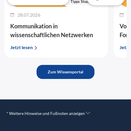
Tipps Studium
28.07.2026
2
Kommunikation in
Vort
wissenschaftlichen Netzwerken
For
Jetzt lesen
Jetzt
Zum Wissensportal
* Weitere Hinweise und Fußnoten anzeigen