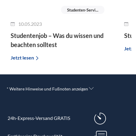
Studenten-Servi...
10.05.2023
0
Studentenjob – Was du wissen und
Stud
beachten solltest
Jetzt
Jetzt lesen
* Weitere Hinweise und Fußnoten anzeigen
24h-Express-Versand GRATIS