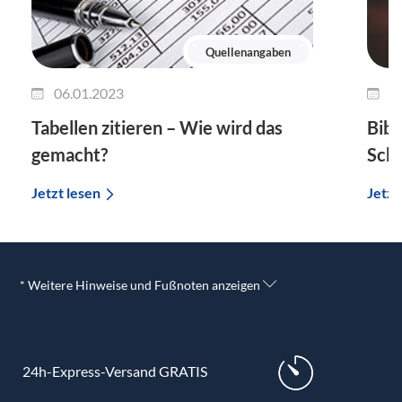
Quellenangaben
06.01.2023
0
Tabellen zitieren – Wie wird das
Bibe
gemacht?
Schr
Jetzt lesen
Jetzt
* Weitere Hinweise und Fußnoten anzeigen
24h-Express-Versand GRATIS