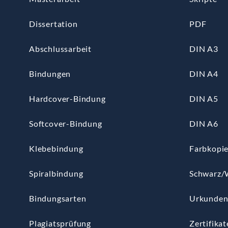
Dissertation
PDF
Abschlussarbeit
DIN A3
Bindungen
DIN A4
Hardcover-Bindung
DIN A5
Softcover-Bindung
DIN A6
Klebebindung
Farbkopi
Spiralbindung
Schwarz/
Bindungsarten
Urkunde
Plagiatsprüfung
Zertifikat