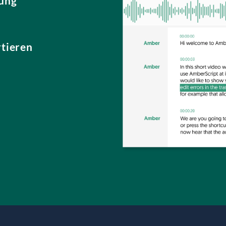
ung
rtieren