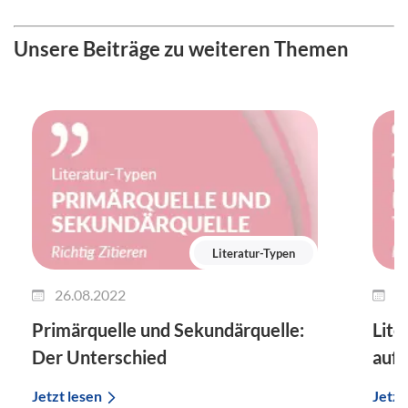
Unsere Beiträge zu weiteren Themen
Literatur-Typen
26.08.2022
2
Primärquelle und Sekundärquelle:
Lite
Der Unterschied
auf 
Jetzt lesen
Jetzt