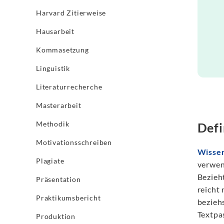
Harvard Zitierweise
Hausarbeit
Kommasetzung
Linguistik
Literaturrecherche
Masterarbeit
Methodik
Defi
Motivationsschreiben
Wissen
Plagiate
verwen
Bezieht
Präsentation
reicht 
Praktikumsbericht
bezieh
Textpa
Produktion