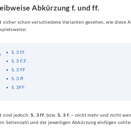
eibweise Abkürzung f. und ff.
t sicher schon verschiedene Varianten gesehen, wie diese 
spielsweise:
S. 3 f.f.
S. 3 F.F.
S. 3 FF
S. 3 ff
S. 3FF
t sind jedoch:
S. 3 ff.
bzw.
S. 3 f. –
nicht mehr und nicht wen
en Seitenzahl und der jeweiligen Abkürzung einfügen sollte