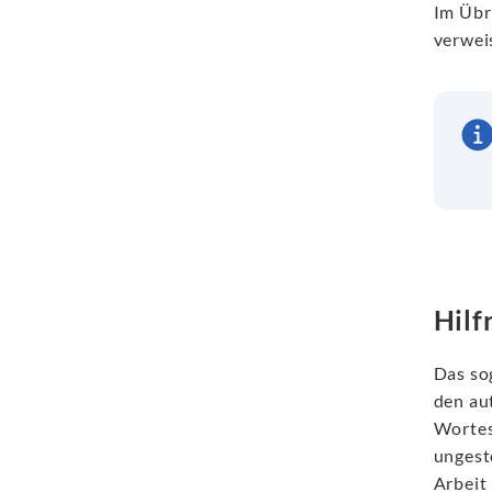
Im Übr
verwei
Hilf
Das so
den au
Wortes 
ungest
Arbeit