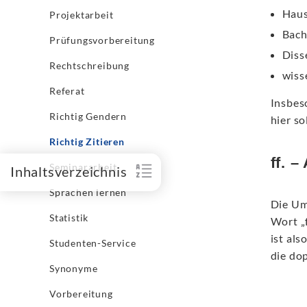
Haus
Projektarbeit
Bach
Prüfungsvorbereitung
Diss
Rechtschreibung
wiss
Referat
Insbeso
Richtig Gendern
hier so
Richtig Zitieren
ff. 
Seminararbeit
Inhaltsverzeichnis
Sprachen lernen
Die Um
Statistik
Wort „f
ist als
Studenten-Service
die do
Synonyme
Vorbereitung