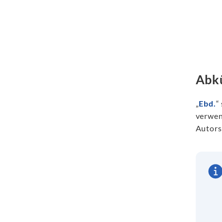
Abkü
„
Ebd.
“
verwen
Autors