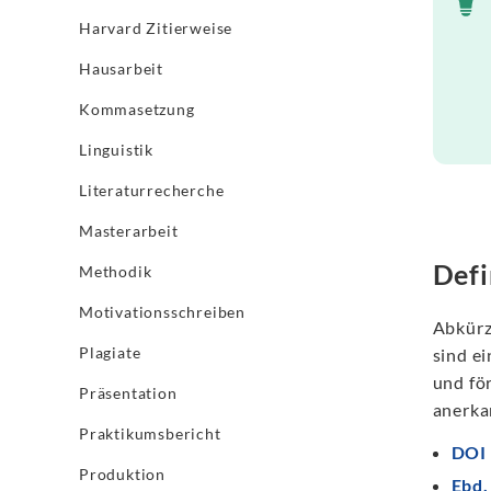
Harvard Zitierweise
Hausarbeit
Kommasetzung
Linguistik
Literaturrecherche
Masterarbeit
Defi
Methodik
Motivationsschreiben
Abkürz
Plagiate
sind ei
und fö
Präsentation
anerka
Praktikumsbericht
DOI
Produktion
Ebd.