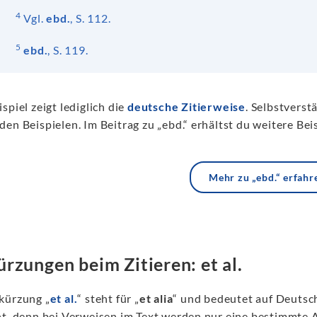
4
Vgl.
ebd.
, S. 112.
5
ebd.
, S. 119.
spiel zeigt lediglich die
deutsche Zitierweise
. Selbstverst
en Beispielen. Im Beitrag zu „ebd.“ erhältst du weitere Beisp
Mehr zu „ebd.“ erfahr
rzungen beim Zitieren: et al.
kürzung „
et al.
“ steht für „
et alia
“ und bedeutet auf Deutsc
nt, denn bei Verweisen im Text werden nur eine bestimmte 