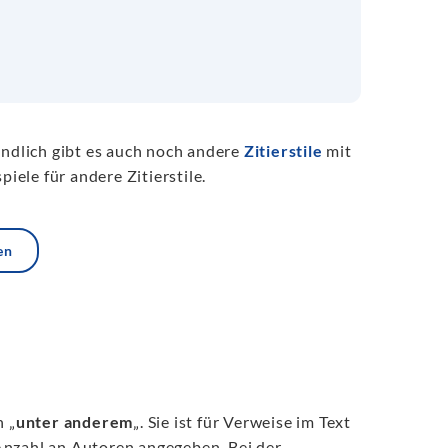
ändlich gibt es auch noch andere
Zitierstile
mit
iele für andere Zitierstile.
en
h „
unter anderem
„. Sie ist für Verweise im Text
Anzahl an Autoren angegeben. Bei der