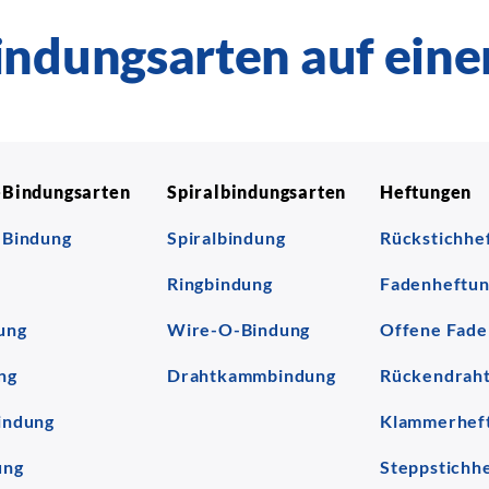
indungsarten auf eine
-Bindungsarten
Spiralbindungsarten
Heftungen
-Bindung
Spiralbindung
Rückstichhe
k
Ringbindung
Fadenheftu
ung
Wire-O-Bindung
Offene Fade
ng
Drahtkammbindung
Rückendraht
indung
Klammerhef
ung
Steppstichh