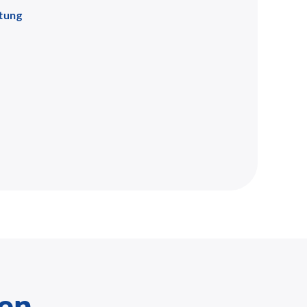
tung
en