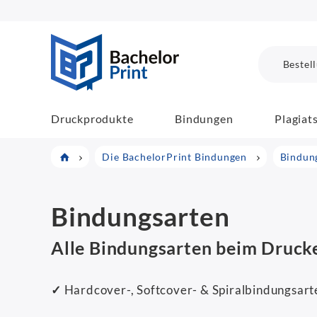
BachelorPrint
Bestel
Druckprodukte
Bindungen
Plagiat
Die BachelorPrint Bindungen
Bindung
Bindungsarten
Alle Bindungsarten beim Druck
✓
Hardcover-, Softcover- & Spiralbindungsart