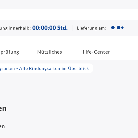
00
:
00
:
00
Std.
Lieferung am:
lung innerhalb:
sprüfung
Nützliches
Hilfe-Center
sarten - Alle Bindungsarten im Überblick
en
en