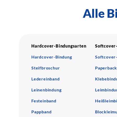
Alle B
Hardcover-Bindungsarten
Softcover
Hardcover-Bindung
Softcover
Steifbroschur
Paperbac
Ledereinband
Klebebind
Leinenbindung
Leimbindu
Festeinband
Heißleimb
Pappband
Blockleim