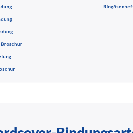
ndung
Ringösenhef
ndung
ndung
 Broschur
elung
oschur
ardcover-Bindungsart