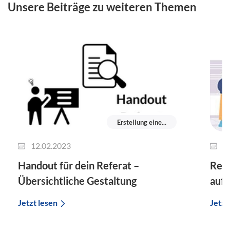
Unsere Beiträge zu weiteren Themen
Erstellung eine...
12.02.2023
2
Handout für dein Referat –
Refe
Übersichtliche Gestaltung
auf 
Jetzt lesen
Jetzt