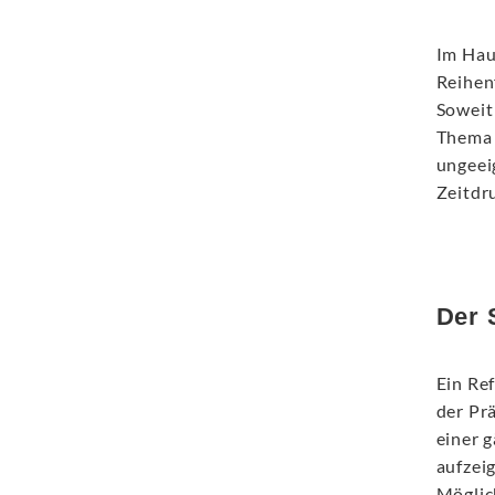
Im Hau
Reihen
Soweit
Thema 
ungeei
Zeitdr
Der 
Ein Re
der Pr
einer 
aufzeig
Möglic