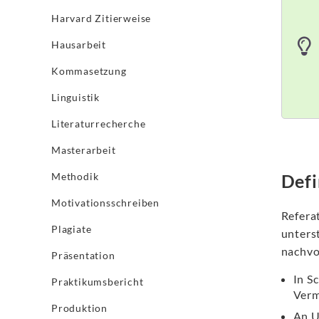
Harvard Zitierweise
Hausarbeit
Kommasetzung
Linguistik
Literaturrecherche
Masterarbeit
Defi
Methodik
Motivationsschreiben
Refera
Plagiate
unters
nachvo
Präsentation
In S
Praktikumsbericht
Verm
Produktion
An U