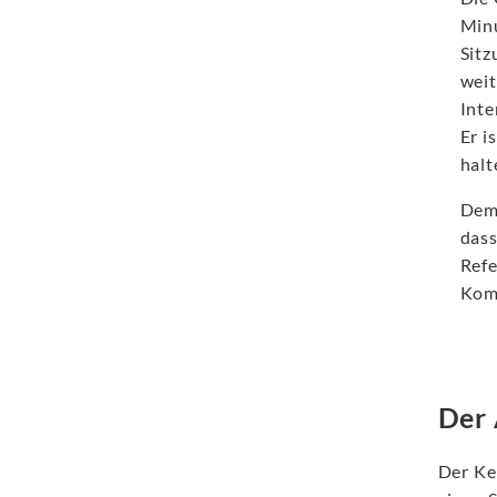
Minu
Sitz
weit
Inte
Er i
halt
Demn
dass
Refe
Komm
Der 
Der Ker