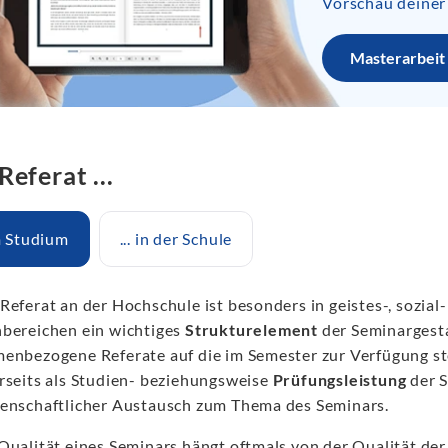
Vorschau deiner
Masterarbeit 
Referat ...
im Studium
... in der Schule
Referat an der Hochschule ist besonders in geistes-, sozial
bereichen ein wichtiges
Strukturelement
der Seminargesta
enbezogene Referate auf die im Semester zur Verfügung st
rseits als Studien- beziehungsweise
Prüfungsleistung
der S
enschaftlicher Austausch zum Thema des Seminars.
Qualität eines Seminars hängt oftmals von der Qualität der