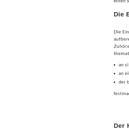
einen S
Die 
Die Ein
aufber
Zuhöre
themat
an s
an e
der 
festma
Der 