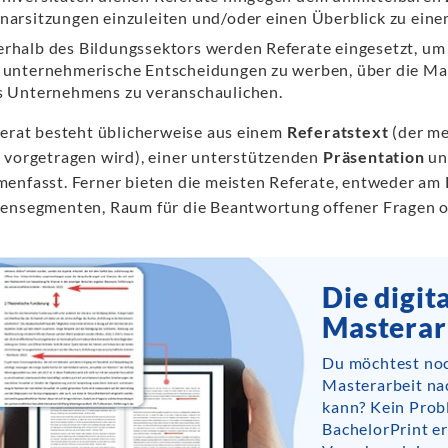
narsitzungen einzuleiten und/oder einen Überblick zu ein
rhalb des Bildungssektors werden Referate eingesetzt, um I
 unternehmerische Entscheidungen zu werben, über die Mar
s Unternehmens zu veranschaulichen.
ferat besteht üblicherweise aus einem
Referatstext
(der me
 vorgetragen wird), einer unterstützenden
Präsentation
un
enfasst. Ferner bieten die meisten Referate, entweder am 
ensegmenten, Raum für die Beantwortung offener Fragen ode
Die digit
Masterar
Du möchtest noc
Masterarbeit na
kann? Kein Prob
BachelorPrint er