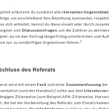
ptteil erläuterst du zunächst alle
relevanten Gegenstände
folge, um anschließend ihre Beziehung zueinander, respekt
 es sich anbietet, kannst du diese visuell oder durch zusa
eignen sich
Diskussionsfragen
, um die Zuhörer zu aktivie
gnet, da sie den Vortrag längerfristig unterbrechen und Au
2
uck nur zu notdürftigen Ergebnissen führen.
Schluss des Referats
ferat wird mit einem
Fazit
und einer
Zusammenfassung
der 
äsentation (und des Handouts) sollte aus dem
Literaturver
gängigen Zitierweise (zum Beispiel APA-Zitierweise, Harvar
t, die bei der Vorbereitung des Referats zum Einsatz kamen
hkeit bestehen,
Verständnisfrage
n zu klären, ehe das Refe