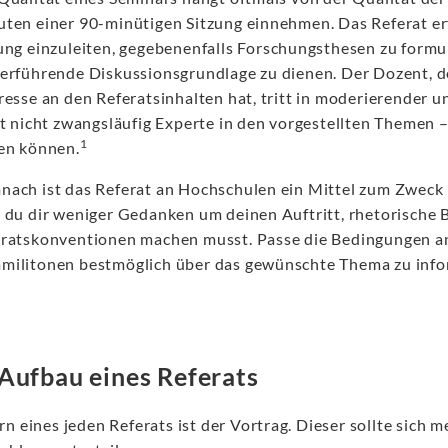
ten einer 90-minütigen Sitzung einnehmen. Das Referat erf
ung einzuleiten, gegebenenfalls Forschungsthesen zu form
erführende Diskussionsgrundlage zu dienen. Der Dozent, der
resse an den Referatsinhalten hat, tritt in moderierender 
st nicht zwangsläufig Experte in den vorgestellten Themen –
1
en können.
ach ist das Referat an Hochschulen ein Mittel zum Zweck
 du dir weniger Gedanken um deinen Auftritt, rhetorische B
ratskonventionen machen musst. Passe die Bedingungen an
ilitonen bestmöglich über das gewünschte Thema zu info
Aufbau eines Referats
n eines jeden Referats ist der Vortrag. Dieser sollte sich m