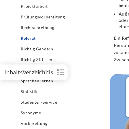
Semi
Projektarbeit
Auße
Prüfungsvorbereitung
oder
eine
Rechtschreibung
Ein Re
Referat
Person
Richtig Gendern
zusamm
Zwisch
Richtig Zitieren
Seminararbeit
Inhaltsverzeichnis
Sprachen lernen
Statistik
Studenten-Service
Synonyme
Vorbereitung