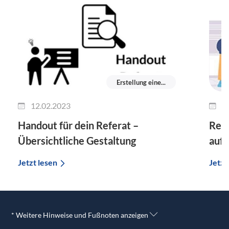
Erstellung eine...
12.02.2023
2
Handout für dein Referat –
Refe
Übersichtliche Gestaltung
auf 
Jetzt lesen
Jetzt
* Weitere Hinweise und Fußnoten anzeigen