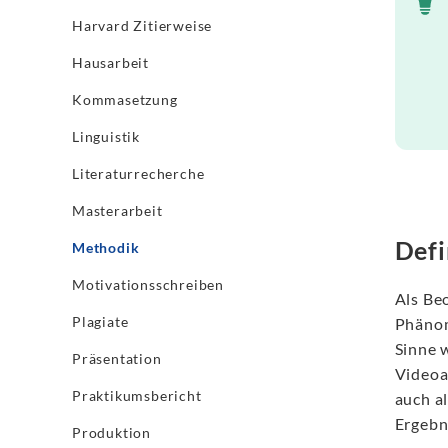
Harvard Zitierweise
Hausarbeit
Kommasetzung
Linguistik
Literaturrecherche
Masterarbeit
Defi
Methodik
Motivationsschreiben
Als Be
Plagiate
Phänom
Sinne 
Präsentation
Videoa
Praktikumsbericht
auch al
Ergebn
Produktion