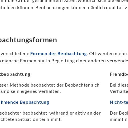
mit die Art der gesammelten Daten, wodurch sich die einz
cheiden können. Beobachtungen können nämlich qualitativ 
bachtungsformen
t verschiedene
Formen der Beobachtung
. Oft werden mehr
 manche Formen nur in Begleitung einer anderen verwende
tbeobachtung
Fremdb
ieser Methode beobachtet der Beobachter sich
Bei die
t und sein eigenes Verhalten.
Verhalt
nehmende Beobachtung
Nicht-t
eobachter beobachtet, während er aktiv an der
Der Beob
chteten Situation teilnimmt.
nimmt ni