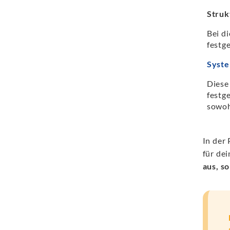
Struk
Bei d
festg
Syste
Diese
festg
sowohl
In der
für de
aus, s