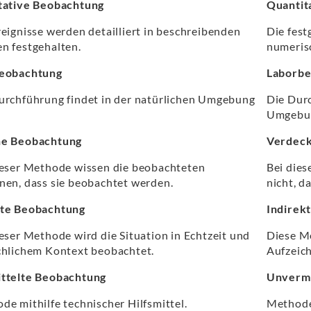
tative Beobachtung
Quantit
reignisse werden detailliert in beschreibenden
Die fes
n festgehalten.
numeris
eobachtung
Laborbe
urchführung findet in der natürlichen Umgebung
Die Durc
Umgebun
ne Beobachtung
Verdeck
ieser Methode wissen die beobachteten
Bei die
nen, dass sie beobachtet werden.
nicht, d
te Beobachtung
Indirek
ieser Methode wird die Situation in Echtzeit und
Diese M
chlichem Kontext beobachtet.
Aufzeich
ttelte Beobachtung
Unvermi
de mithilfe technischer Hilfsmittel.
Methode