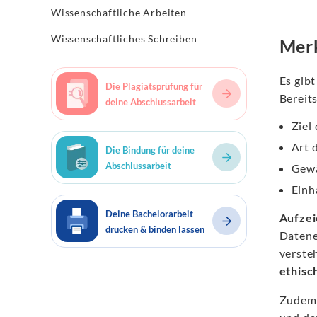
Wissenschaftliche Arbeiten
Wissenschaftliches Schreiben
Mer
Es gibt
Die Plagiatsprüfung für
Bereit
deine Abschlussarbeit
Ziel
Art 
Die Bindung für deine
Abschlussarbeit
Gewä
Einh
Deine Bachelorarbeit
Aufze
drucken & binden lassen
Datene
verste
ethisc
Zudem 