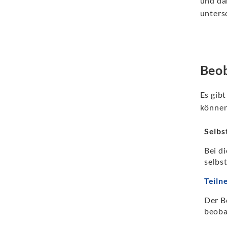
und da
unters
Beo
Es gib
können
Selbs
Bei d
selbs
Teil
Der B
beoba