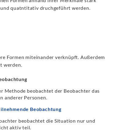
elnen Formen anhand ihrer Merkmale stark
und quatntitativ druchgeführt werden.
ere Formen miteinander verknüpft. Außerdem
t werden.
eobachtung
ser Methode beobachtet der Beobachter das
en anderer Personen.
eilnehmende Beobachtung
achter beobachtet die Situation nur und
cht aktiv teil.