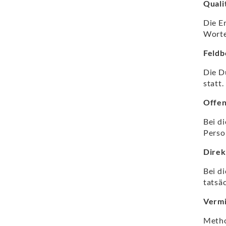
Quali
Die E
Worte
Feldb
Die D
statt.
Offe
Bei d
Perso
Direk
Bei d
tatsä
Vermi
Metho