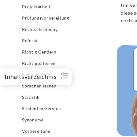
Um verl
Projektarbeit
diese 
Prüfungsvorbereitung
noch a
Rechtschreibung
Referat
Richtig Gendern
Richtig Zitieren
Seminararbeit
Inhaltsverzeichnis
Sprachen lernen
Statistik
Studenten-Service
Synonyme
Vorbereitung