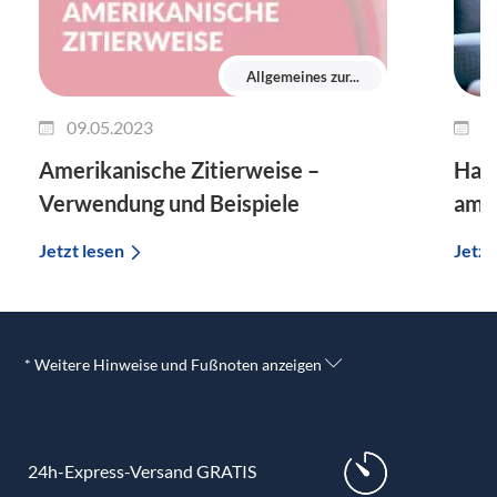
Allgemeines zur...
09.05.2023
2
Amerikanische Zitierweise –
Harv
Verwendung und Beispiele
amer
Jetzt lesen
Jetzt
* Weitere Hinweise und Fußnoten anzeigen
24h-Express-Versand GRATIS