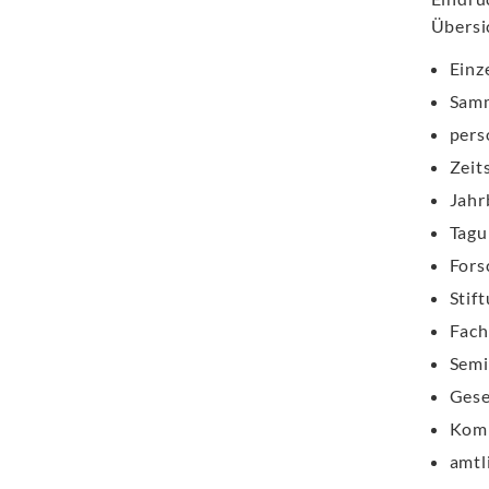
Übersic
Einze
Samm
pers
Zeit
Jahr
Tagu
Fors
Stif
Fach
Semi
Gese
Komm
amtl