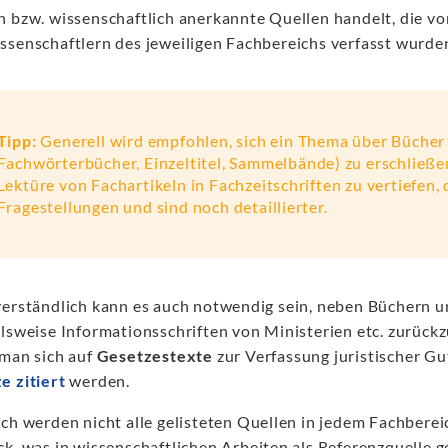
n bzw. wissenschaftlich anerkannte Quellen handelt, die vo
ssenschaftlern des jeweiligen Fachbereichs verfasst wurde
Tipp:
Generell wird empfohlen, sich ein Thema über Bücher
Fachwörterbücher, Einzeltitel, Sammelbände) zu erschließ
Lektüre von Fachartikeln in Fachzeitschriften zu vertiefen,
Fragestellungen und sind noch detaillierter.
verständlich kann es auch notwendig sein, neben Büchern u
lsweise Informationsschriften von Ministerien etc. zurückzu
 man sich auf
Gesetzestexte
zur Verfassung juristischer G
e zitiert
werden.
ich werden nicht alle gelisteten Quellen in jedem Fachbere
ck, was in wissenschaftlichen Arbeiten als Referenzquelle g