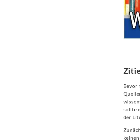
Ziti
Bevor 
Quelle
wissen
sollte
der Li
Zunächs
keinen 