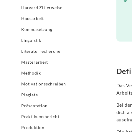
Harvard Zitierweise
Hausarbeit
Kommasetzung
Linguistik
Literaturrecherche
Masterarbeit
Defi
Methodik
Motivationsschreiben
Das Ve
Arbeit
Plagiate
Bei de
Präsentation
dich a
Praktikumsbericht
ausein
Produktion
Die Arb