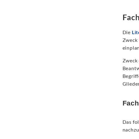
Fach
Die
Li
Zweck 
einpla
Zweck 
Beantw
Begrif
Gliede
Fach
Das fol
nachzu