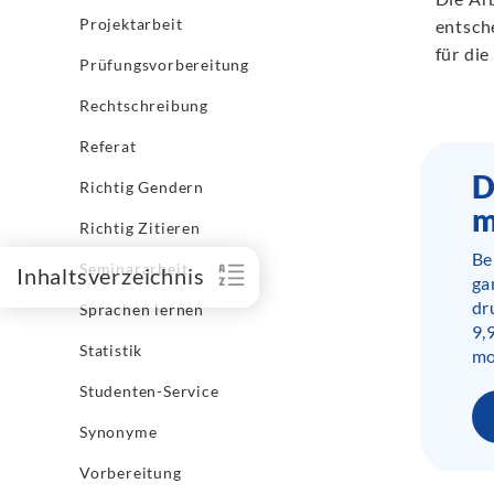
Projektarbeit
entsch
für di
Prüfungsvorbereitung
Rechtschreibung
Referat
D
Richtig Gendern
m
Richtig Zitieren
Be
Seminararbeit
Inhaltsverzeichnis
ga
dr
Sprachen lernen
9,
Statistik
mo
Studenten-Service
Synonyme
Vorbereitung