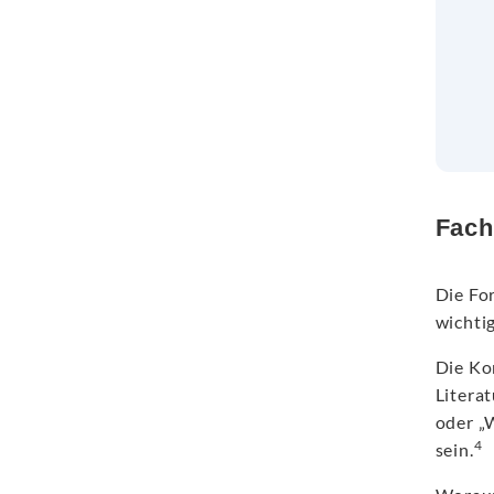
Fach
Die Fo
wichtig
Die Ko
Litera
oder „W
4
sein.