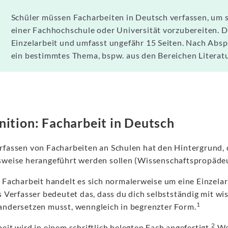
Schüler müssen Facharbeiten in Deutsch verfassen, um s
einer Fachhochschule oder Universität vorzubereiten. Die
Einzelarbeit und umfasst ungefähr 15 Seiten. Nach Abspr
ein bestimmtes Thema, bspw. aus den Bereichen Literatu
nition: Facharbeit in Deutsch
rfassen von Facharbeiten an Schulen hat den Hintergrund, d
sweise herangeführt werden sollen (Wissenschaftspropädeu
r Facharbeit handelt es sich normalerweise um eine Einzelar
ls Verfasser bedeutet das, dass du dich selbstständig mit w
1
andersetzen musst, wenngleich in begrenzter Form.
2
eit wird in einem schriftlich belegten Fach angefertigt.
Wen