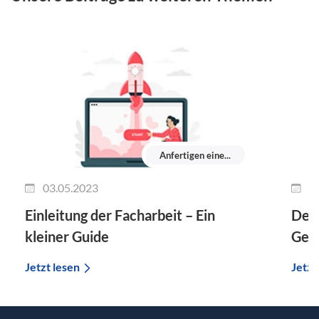
Anfertigen eine...
03.05.2023
0
Einleitung der Facharbeit – Ein
Deck
kleiner Guide
Gest
Jetzt lesen
Jetzt