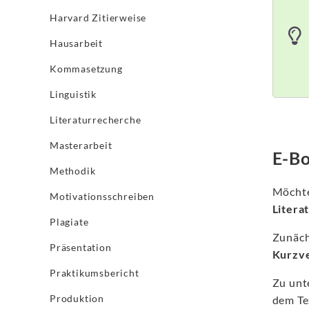
Harvard Zitierweise
Hausarbeit
Kommasetzung
Linguistik
Literaturrecherche
Masterarbeit
E-Bo
Methodik
Möchte
Motivationsschreiben
Litera
Plagiate
Zunäch
Präsentation
Kurzv
Praktikumsbericht
Zu unt
Produktion
dem Te