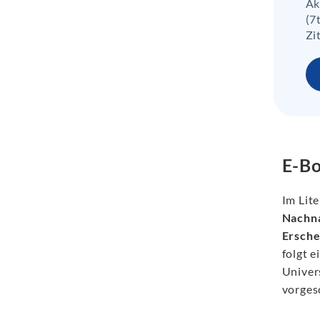
Ak
(7
Zi
E-Bo
Im Lit
Nachn
Ersche
folgt 
Univer
vorges