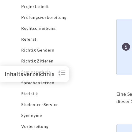
Projektarbeit
Prüfungsvorbereitung
Rechtschreibung
Referat
Richtig Gendern
Richtig Zitieren
Seminararbeit
Inhaltsverzeichnis
Sprachen lernen
Statistik
Eine Se
dieser 
Studenten-Service
Synonyme
Vorbereitung