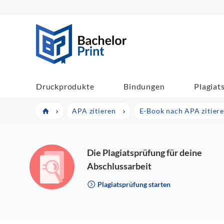
BachelorPrint
Druckprodukte
Bindungen
Plagiat
APA zitieren
E-Book nach APA zitieren
Die Plagiatsprüfung für deine
Abschlussarbeit
Plagiatsprüfung starten