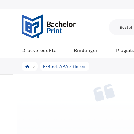
BachelorPrint
Bestel
Druckprodukte
Bindungen
Plagiat
E-Book APA zitieren