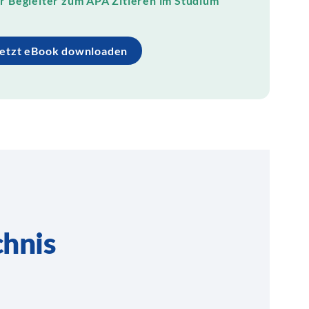
 Begleiter zum APA Zitieren im Studium
Jetzt eBook downloaden
chnis