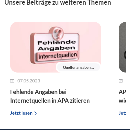
Unsere Beiträge zu weiteren Themen
Quellenangaben ...
07.05.2023
2
Fehlende Angaben bei
APA
Internetquellen in APA zitieren
wich
Jetzt lesen
Jetzt