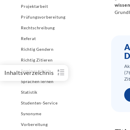
wissen
Projektarbeit
Grundl
Prüfungsvorbereitung
Rechtschreibung
Referat
A
Richtig Gendern
D
Richtig Zitieren
Ak
Seminararbeit
Inhaltsverzeichnis
(7
Zi
Sprachen lernen
Statistik
Studenten-Service
Synonyme
Vorbereitung