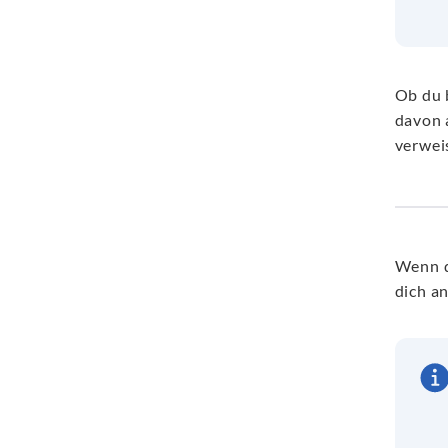
Ob du 
davon 
verwei
Wenn d
dich a