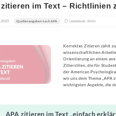
zitieren im Text – Richtlinien
.2023
Lesedauer: 6min
Quellenangaben nach APA
Korrektes Zitieren zählt z
wissenschaftlichen Arbeit
Orientierung an einem aner
Zitierstilen, die für Stude
der American Psychologica
wir uns dem Thema „APA zit
wichtigsten Aspekte, die 
APA zitieren im Text „einfach erklär