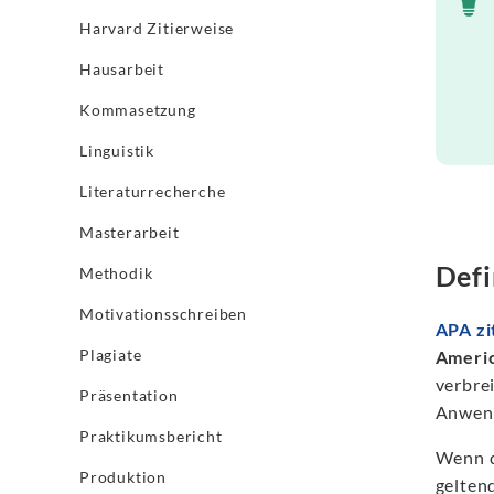
Harvard Zitierweise
Hausarbeit
Kommasetzung
Linguistik
Literaturrecherche
Masterarbeit
Defi
Methodik
Motivationsschreiben
APA zi
Plagiate
Americ
verbre
Präsentation
Anwend
Praktikumsbericht
Wenn d
Produktion
geltend