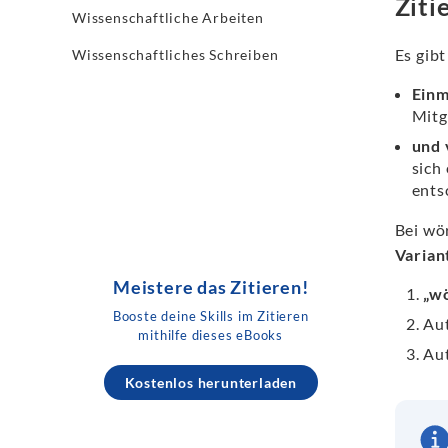
Ziti
Wissenschaftliche Arbeiten
Es gib
Wissenschaftliches Schreiben
Einm
Mitg
und 
sich
ents
Bei wö
Varia
Meistere das Zitieren!
„wö
Booste deine Skills im Zitieren
Aut
mithilfe dieses eBooks
Aut
Kostenlos herunterladen