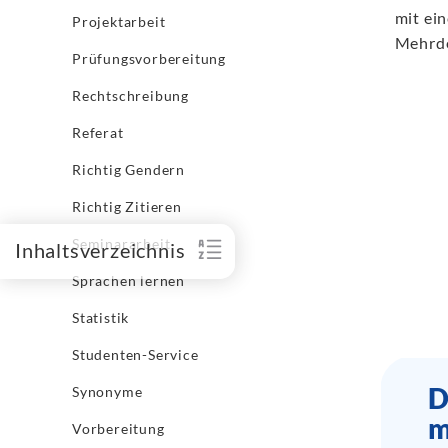
mit ei
Projektarbeit
Mehrde
Prüfungsvorbereitung
Rechtschreibung
Referat
Richtig Gendern
Richtig Zitieren
Seminararbeit
Inhaltsverzeichnis
Sprachen lernen
Statistik
Studenten-Service
D
Synonyme
m
Vorbereitung