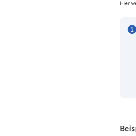
Hier w
Beis