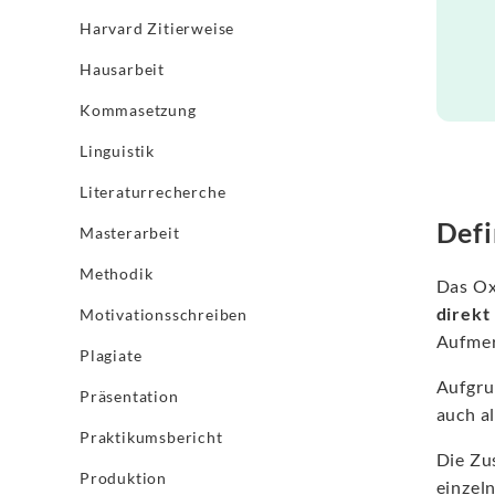
Harvard Zitierweise
Hausarbeit
Kommasetzung
Linguistik
Literaturrecherche
Defi
Masterarbeit
Methodik
Das Ox
direkt
Motivationsschreiben
Aufmer
Plagiate
Aufgru
Präsentation
auch a
Praktikumsbericht
Die Zu
Produktion
einzel