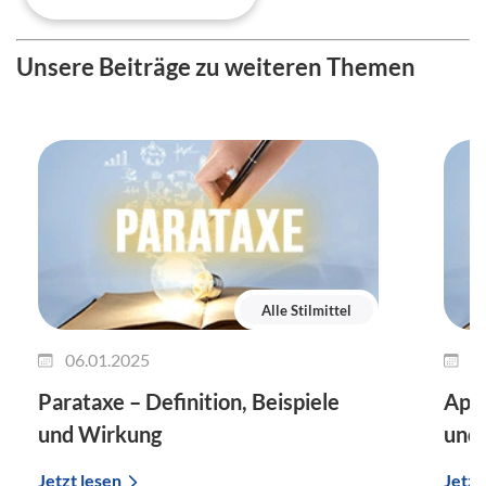
Unsere Beiträge zu weiteren Themen
Alle Stilmittel
06.01.2025
3
Parataxe – Definition, Beispiele
Apos
und Wirkung
und
Jetzt lesen
Jetzt