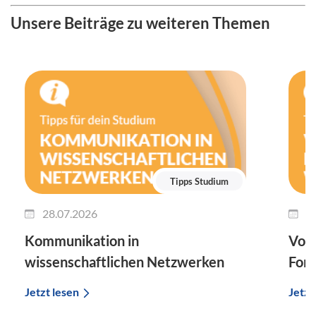
Unsere Beiträge zu weiteren Themen
Tipps Studium
28.07.2026
2
Kommunikation in
Vort
wissenschaftlichen Netzwerken
For
Jetzt lesen
Jetzt