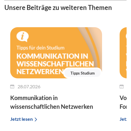
Unsere Beiträge zu weiteren Themen
Tipps Studium
28.07.2026
2
Kommunikation in
Vort
wissenschaftlichen Netzwerken
For
Jetzt lesen
Jetzt