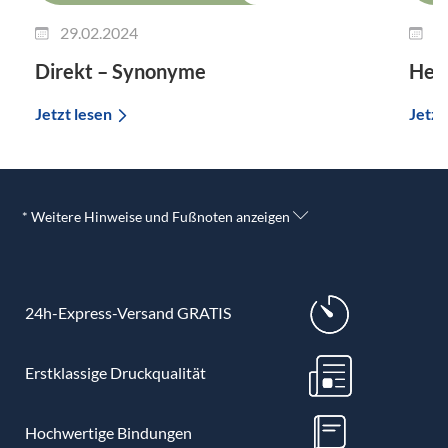
29.02.2024
2
Direkt – Synonyme
Her
Jetzt lesen
Jetzt
* Weitere Hinweise und Fußnoten anzeigen
24h-Express-Versand GRATIS
Erstklassige Druckqualität
Hochwertige Bindungen