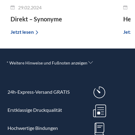
29.02.2024
2
Direkt – Synonyme
Her
Jetzt lesen
Jetzt
* Weitere Hinweise und Fußnoten anzeigen
24h-Express-Versand GRATIS
Erstklassige Druckqualität
Hochwertige Bindungen