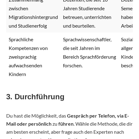
zwischen
Jahren Studierende
Semeste
Migrationshintergrund
betreuen, unterrichten
haben, j
und Studienerfolg
und beurteilen.
Arbeiten
Sprachliche
Sprachwissenschaftler,
Sozialfor
Kompetenzen von
die seit Jahren im
allgeme
zweisprachig
Bereich Sprachförderung
Kindern
aufwachsenden
forschen.
beschäft
Kindern
3. Durchführung
Du hast die Möglichkeit, das
Gespräch per Telefon, via E-
Mail oder persönlich
zu
führen
. Wähle die Methode, die dir
am besten erscheint, aber frage auch den Experten nach