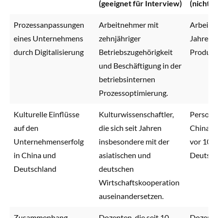
(geeignet für Interview)
(nicht g
Prozessanpassungen
Arbeitnehmer mit
Arbeitne
eines Unternehmens
zehnjähriger
Jahren a
durch Digitalisierung
Betriebszugehörigkeit
Produkti
und Beschäftigung in der
betriebsinternen
Prozessoptimierung.
Kulturelle Einflüsse
Kulturwissenschaftler,
Personen
auf den
die sich seit Jahren
China v
Unternehmenserfolg
insbesondere mit der
vor 10 J
in China und
asiatischen und
Deutsch
Deutschland
deutschen
Wirtschaftskooperation
auseinandersetzen.
Zusammenhang
Dozenten, die seit 10
Dozenten