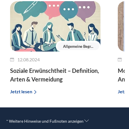
Allgemeine Begr...
12.08.2024
1
Soziale Erwünschtheit – Definition,
Mode
Arten & Vermeidung
Anw
Jetzt lesen
Jetzt
* Weitere Hinweise und Fußnoten anzeigen