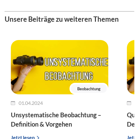
Unsere Beiträge zu weiteren Themen
Beobachtung
01.04.2024
2
Unsystematische Beobachtung –
Qual
Definition & Vorgehen
Defi
Jetzt lesen
Jetzt