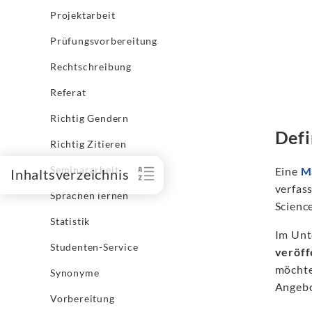
Projektarbeit
Prüfungsvorbereitung
Rechtschreibung
Referat
Richtig Gendern
Defi
Richtig Zitieren
Seminararbeit
Eine
M
Inhaltsverzeichnis
verfas
Sprachen lernen
Science
Statistik
Im Unt
Studenten-Service
veröff
möchte,
Synonyme
Angebo
Vorbereitung