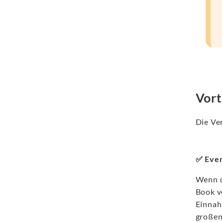
Vort
Die Ve
✅ Even
Wenn d
Book v
Einnahm
großen