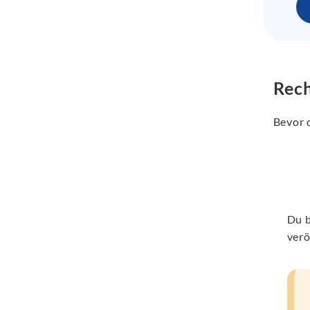
Rech
Bevor d
Du b
verö