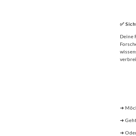
✅ Sich
Deine 
Forsch
wissen
verbre
➜ Möch
➜ Geht 
➜ Oder