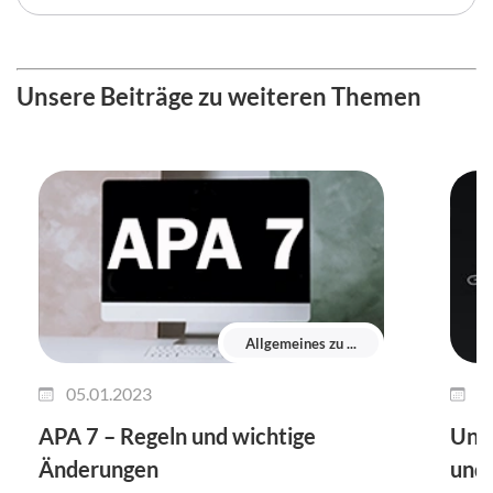
Unsere Beiträge zu weiteren Themen
Allgemeines zu ...
05.01.2023
2
APA 7 – Regeln und wichtige
Unt
Änderungen
und 