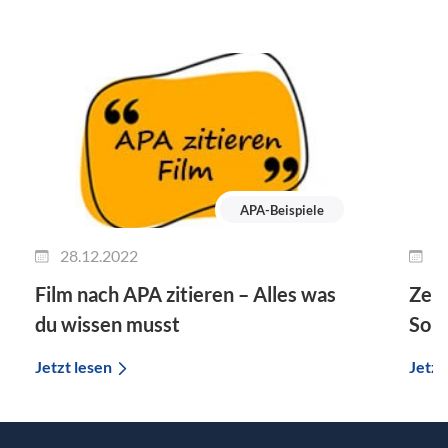
APA-Beispiele
28.12.2022
2
Film nach APA zitieren – Alles was
Zeit
du wissen musst
So g
Jetzt lesen
Jetzt