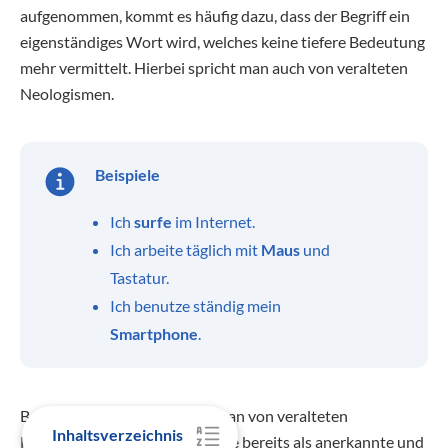
aufgenommen, kommt es häufig dazu, dass der Begriff ein
eigenständiges Wort wird, welches keine tiefere Bedeutung
mehr vermittelt. Hierbei spricht man auch von veralteten
Neologismen.
Beispiele
Ich
surfe
im Internet.
Ich arbeite täglich mit
Maus
und
Tastatur.
Ich benutze ständig mein
Smartphone
.
Bei all diesen Begriffen kann man von veralteten
Inhaltsverzeichnis
Neologismen sprechen, da diese bereits als anerkannte und